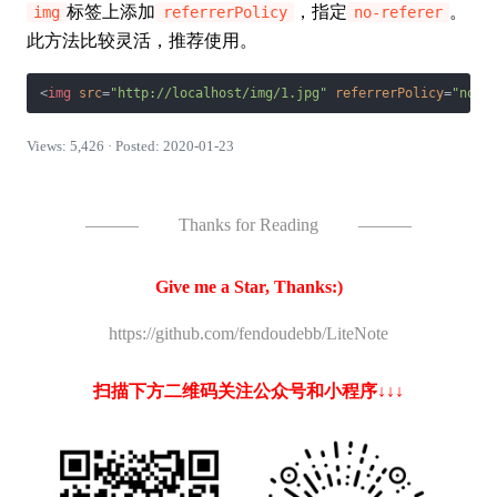
标签上添加
，指定
。
img
referrerPolicy
no-referer
此方法比较灵活，推荐使用。
<
img
src
=
"http://localhost/img/1.jpg"
referrerPolicy
=
"no-r
Views: 5,426 · Posted: 2020-01-23
———
Thanks for Reading
———
Give me a Star, Thanks:)
https://github.com/fendoudebb/LiteNote
扫描下方二维码关注公众号和小程序↓↓↓