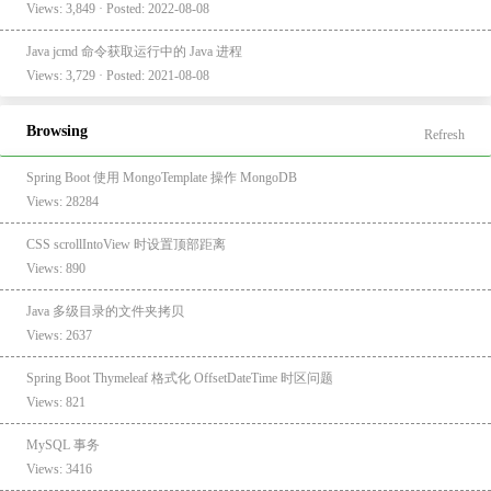
Views: 3,849 · Posted: 2022-08-08
Java jcmd 命令获取运行中的 Java 进程
Views: 3,729 · Posted: 2021-08-08
Browsing
Refresh
Spring Boot 使用 MongoTemplate 操作 MongoDB
Views: 28284
CSS scrollIntoView 时设置顶部距离
Views: 890
Java 多级目录的文件夹拷贝
Views: 2637
Spring Boot Thymeleaf 格式化 OffsetDateTime 时区问题
Views: 821
MySQL 事务
Views: 3416