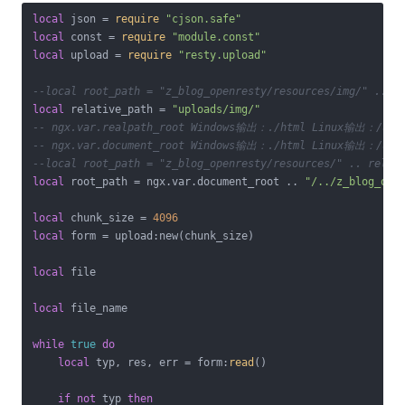
local
 json = 
require
"cjson.safe"
local
 const = 
require
"module.const"
local
 upload = 
require
"resty.upload"
--local root_path = "z_blog_openresty/resources/img/" .. n
local
 relative_path = 
"uploads/img/"
-- ngx.var.realpath_root Windows输出：./html Linux输出：/usr/
-- ngx.var.document_root Windows输出：./html Linux输出：/usr/
--local root_path = "z_blog_openresty/resources/" .. 
local
 root_path = ngx.var.document_root .. 
"/../z_blog_ope
local
 chunk_size = 
4096
local
 form = upload:new(chunk_size)

local
 file

local
 file_name

while
true
do
local
 typ, res, err = form:
read
()

if
not
 typ 
then