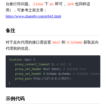
台换行符问题。
下
即可，
也同样适
Linux
w+
w+b
用），可参考之前文章：
https://www.zhangbj.com/p/641.html
备注
对于反向代理的接口需设置
和
获取反向
Host
X-Scheme
代理前的信息。
location
 /api/ {

proxy_connect_timeout
5
; 
# 单位：秒
proxy_set_header
 Host $host; 
# 转发来源 host
proxy_set_header
 X-Scheme $scheme; 
# 转发来源 scheme
proxy_pass
 http://127.0.0.1:9527/;

}
示例代码