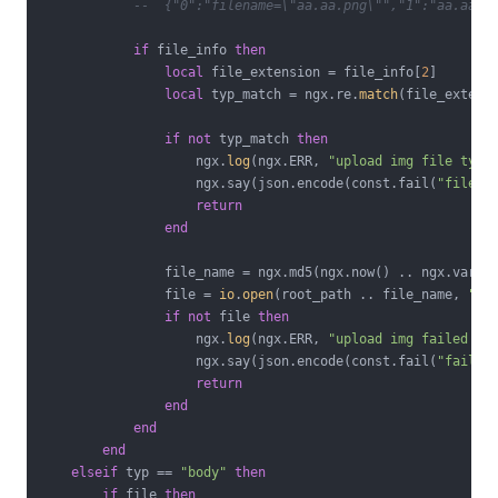
--  {"0":"filename=\"aa.aa.png\"","1":"aa.aa",
if
 file_info 
then
local
 file_extension = file_info[
2
]

local
 typ_match = ngx.re.
match
(file_extens
if
not
 typ_match 
then
                    ngx.
log
(ngx.ERR, 
"upload img file type
                    ngx.say(json.encode(const.fail(
"file t
return
end
                file_name = ngx.md5(ngx.now() .. ngx.var.p
                file = 
io
.
open
(root_path .. file_name, 
"w+
if
not
 file 
then
                    ngx.
log
(ngx.ERR, 
"upload img failed to
                    ngx.say(json.encode(const.fail(
"failed
return
end
end
end
elseif
 typ == 
"body"
then
if
 file 
then