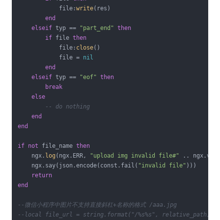
            file:
write
(res)

end
elseif
 typ == 
"part_end"
then
if
 file 
then
            file:
close
()

            file = 
nil
end
elseif
 typ == 
"eof"
then
break
else
-- do nothing
end
end
if
not
 file_name 
then
    ngx.
log
(ngx.ERR, 
"upload img invalid file#"
 .. ngx.var.
    ngx.say(json.encode(const.fail(
"invalid file"
)))

return
end
--微信小程序中图片不支持直接斜杠+名称的格式 /aaa.jpg
--local file_url = string.format("/%s%s", relative_path, f