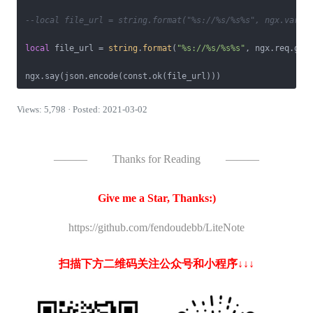
--local file_url = string.format("%s://%s/%s%s", ngx.var.s
local
 file_url = 
string
.
format
(
"%s://%s/%s%s"
, ngx.req.get
ngx.say(json.encode(const.ok(file_url)))
Views: 5,798 · Posted: 2021-03-02
———
Thanks for Reading
———
Give me a Star, Thanks:)
https://github.com/fendoudebb/LiteNote
扫描下方二维码关注公众号和小程序↓↓↓