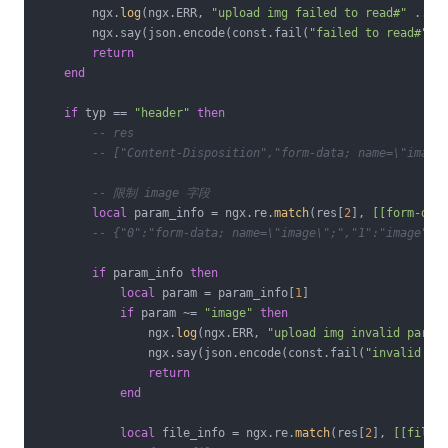
        ngx.
log
(ngx.ERR, 
"upload img failed to read#"
 .. er
        ngx.say(json.encode(const.fail(
"failed to read#"
 ..
return
end
if
 typ == 
"header"
then
-- res
-- ["Content-Disposition","form-data; name=\"image
-- 限制 image 字段
local
 param_info = ngx.re.
match
(res[
2
], 
[[form-dat
-- {"0":"form-data; name=\"image\";","1":"image"}
if
 param_info 
then
local
 param = param_info[
1
]

if
 param ~= 
"image"
then
                ngx.
log
(ngx.ERR, 
"upload img invalid param
                ngx.say(json.encode(const.fail(
"invalid pa
return
end
local
 file_info = ngx.re.
match
(res[
2
], 
[[filen