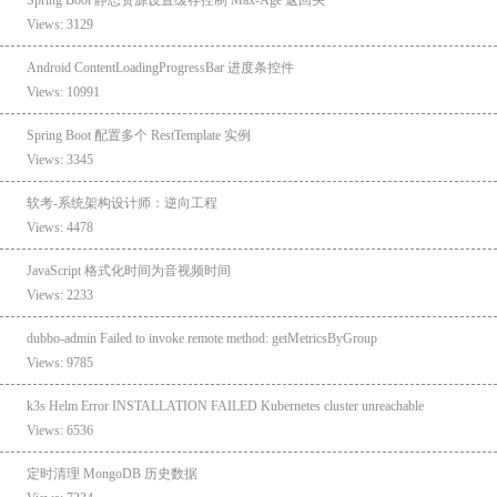
Views: 3129
Android ContentLoadingProgressBar 进度条控件
Views: 10991
Spring Boot 配置多个 RestTemplate 实例
Views: 3345
软考-系统架构设计师：逆向工程
Views: 4478
JavaScript 格式化时间为音视频时间
Views: 2233
dubbo-admin Failed to invoke remote method: getMetricsByGroup
Views: 9785
k3s Helm Error INSTALLATION FAILED Kubernetes cluster unreachable
Views: 6536
定时清理 MongoDB 历史数据