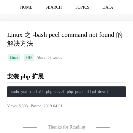
HOME
SEARCH
TOPICS
DATA
Linux 之 -bash pecl command not found 的
解决方法
Linux
PHP
About 58 words
安装 php 扩展
sudo yum install php-devel php-pear httpd-devel
Views: 6,303 · Posted: 2019-04-01
———
Thanks for Reading
———