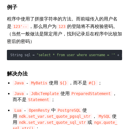
例子
程序中使用了拼接字符串的方法。而前端传入的用户名
是
，那么用户为
的登陆将不再校验密码。
123'--
123
（当然一般做法是限定用户，找到记录后在程序中比较加
密后的密码）
String sql = 
"select * from user where username = '"
 + inp
解决办法
-
使用
，而不是
；
Java
MyBatis
${}
#{}
-
使用
，
Java
JdbcTemplate
PreparedStatement
而不是
；
Statement
-
中
使
Lua
OpenResty
PostgreSQL
用
，
使
ndk.set_var.set_quote_pgsql_str
MySQL
用
或
ndk.set_var.set_quote_sql_str
ngx.quote_
；
sql_str()