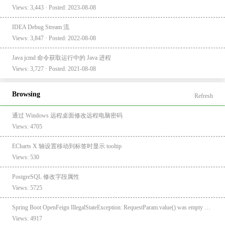
Views: 3,443 · Posted: 2023-08-08
IDEA Debug Stream 流
Views: 3,847 · Posted: 2022-08-08
Java jcmd 命令获取运行中的 Java 进程
Views: 3,727 · Posted: 2021-08-08
Browsing
Refresh
通过 Windows 远程桌面修改远程电脑密码
Views: 4705
ECharts X 轴设置移动到标签时显示 tooltip
Views: 530
PostgreSQL 修改字段属性
Views: 5725
Spring Boot OpenFeign IllegalStateException: RequestParam.value() was empty on parameter 0
Views: 4917