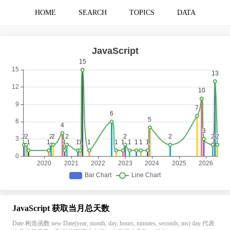
HOME
SEARCH
TOPICS
DATA
JavaScript 获取当月总天数
Date 构造函数 new Date(year, month, day, hours, minutes, seconds, ms) day 代表