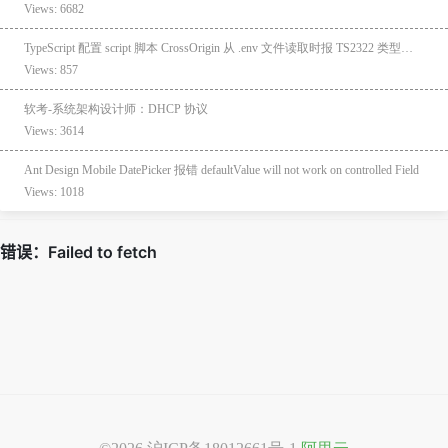
Views: 6682
TypeScript 配置 script 脚本 CrossOrigin 从 .env 文件读取时报 TS2322 类型不匹配
Views: 857
软考-系统架构设计师：DHCP 协议
Views: 3614
Ant Design Mobile DatePicker 报错 defaultValue will not work on controlled Field
Views: 1018