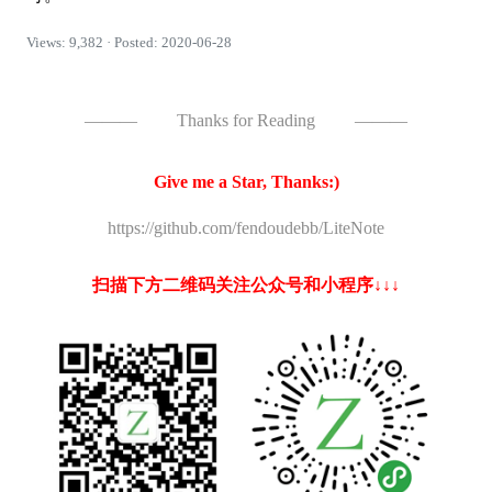
Views: 9,382 · Posted: 2020-06-28
———
Thanks for Reading
———
Give me a Star, Thanks:)
https://github.com/fendoudebb/LiteNote
扫描下方二维码关注公众号和小程序↓↓↓