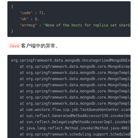
{

"code"
 : 
71
,

"ok"
 : 
0
,

"errmsg"
 : 
"None of the hosts for replica set shard2 c
}
客户端中的异常。
Java
org.springframework.data.mongodb.UncategorizedMongoDbExcep
    at org.springframework.data.mongodb.core.MongoException
    at org.springframework.data.mongodb.core.MongoTemplate.
    at org.springframework.data.mongodb.core.MongoTemplate.
    at org.springframework.data.mongodb.core.MongoTemplate.
    at org.springframework.data.mongodb.core.MongoTemplate.
    at org.springframework.data.mongodb.core.MongoTemplate.
    at org.springframework.data.mongodb.core.MongoTemplate.
    at com.wostore.flow.ssp.job.TaskQueueGenCenter.scanExec
    at sun.reflect.GeneratedMethodAccessor130.invoke(Unknow
    at sun.reflect.DelegatingMethodAccessorImpl.invoke(Dele
    at java.lang.reflect.Method.invoke(Method.java:498)

    at org.springframework.scheduling.support.ScheduledMeth