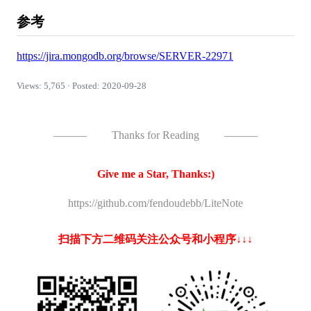
参考
https://jira.mongodb.org/browse/SERVER-22971
Views: 5,765 · Posted: 2020-09-28
———
Thanks for Reading
———
Give me a Star, Thanks:)
https://github.com/fendoudebb/LiteNote
扫描下方二维码关注公众号和小程序↓↓↓