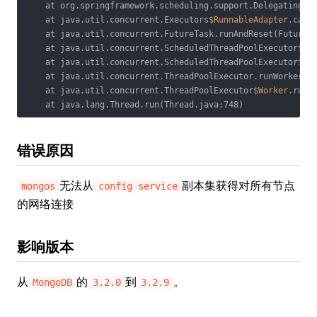
    at org.springframework.scheduling.support.DelegatingErr
    at java.util.concurrent.Executors
$RunnableAdapter
.call(
    at java.util.concurrent.FutureTask.runAndReset(FutureTa
    at java.util.concurrent.ScheduledThreadPoolExecutor
$Sc
    at java.util.concurrent.ScheduledThreadPoolExecutor
$Sc
    at java.util.concurrent.ThreadPoolExecutor.runWorker(Th
    at java.util.concurrent.ThreadPoolExecutor
$Worker
.run(T
    at java.lang.Thread.run(Thread.java:748)
错误原因
无法从
副本集获得对所有节点
mongos
config service
的网络连接
影响版本
从
的
到
。
MongoDB
3.2.0
3.2.9