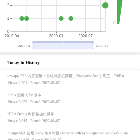
Today In History
uni-app CSS 内置变量：系统状态栏高度、NavigationBar 的高度、TabBar 的高度
Views: 2,501 · Posted: 2025-08-07
Linux 查看 glibc 版本
Views: 3,033 · Posted: 2023-08-07
IDEA Debug 时模拟抛出异常
Views: 8,615 · Posted: 2022-08-07
PostgreSQL 使用 \copy 命令时报 character with byte sequence 0xc3 0xa5 in encoding "UTF8" has no equivalent in encoding "GBK"
Views: 13,649 · Posted: 2019-08-07