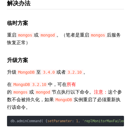
解决办法
临时方案
重启
或
。（笔者是重启
后服务
mongos
mongod
mongos
恢复正常）
升级方案
升级
至
或者
。
MongoDB
3.4.0
3.2.10
在
中，可在
所有
MongoDB 3.2.10
的
或
节点执行以下命令。
注意：
这个参
mongos
mongod
数不会被持久化，如果
实例重启了必须重新执
MongoDB
行该命令。
db.adminCommand( {
setParameter
: 
1
, 
'replMonitorMaxFailedCh