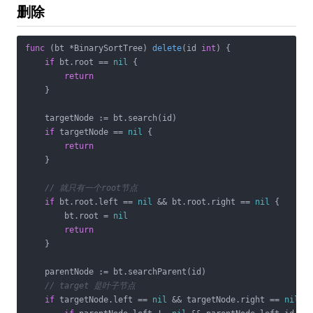
删除
func
(bt *BinarySortTree)
delete
(id 
int
)
 {

if
 bt.root == 
nil
 {

return
    }

    targetNode := bt.search(id)

if
 targetNode == 
nil
 {

return
    }

// 就只有一个root节点
if
 bt.root.left == 
nil
 && bt.root.right == 
nil
 {

        bt.root = 
nil
return
    }

    parentNode := bt.searchParent(id)

// target 是叶子节点
if
 targetNode.left == 
nil
 && targetNode.right == 
nil
 {
