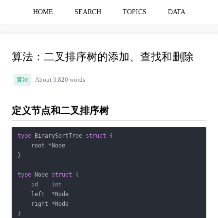
HOME
SEARCH
TOPICS
DATA
算法：二叉排序树的添加、查找和删除
算法
About 3,820 words
定义节点和二叉排序树
type
 BinarySortTree 
struct
 {

    root *Node

}

type
 Node 
struct
 {

    id    
int
    left  *Node

    right *Node

}