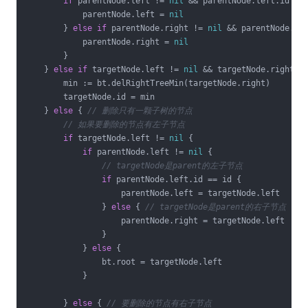
if
 parentNode.left != 
nil
 && parentNode.left.id ==
            parentNode.left = 
nil
        } 
else
if
 parentNode.right != 
nil
 && parentNode.ri
            parentNode.right = 
nil
        }

    } 
else
if
 targetNode.left != 
nil
 && targetNode.right !
        min := bt.delRightTreeMin(targetNode.right)

        targetNode.id = min

    } 
else
 { 
// 删除只有一颗子树的节点
// 如果要删除的节点有左子节点
if
 targetNode.left != 
nil
 {

if
 parentNode.left != 
nil
 {

// targetNode是parent的左子节点
if
 parentNode.left.id == id {

                    parentNode.left = targetNode.left

                } 
else
 { 
// targetNode是parent的右子节点
                    parentNode.right = targetNode.left

                }

            } 
else
 {

                bt.root = targetNode.left

            }

        } 
else
 { 
// 要删除的节点有右子节点