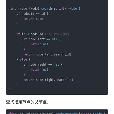
func
(node *Node)
search
(id 
int
)
 *
Node
 {

if
 node.id == id {

return
 node

    }

if
 id < node.id { 
// 往左子树找
if
 node.left == 
nil
 {

return
nil
        }

return
 node.left.search(id)

    } 
else
 {

if
 node.right == 
nil
 {

return
nil
        }

return
 node.right.search(id)

    }

}
查找指定节点的父节点。