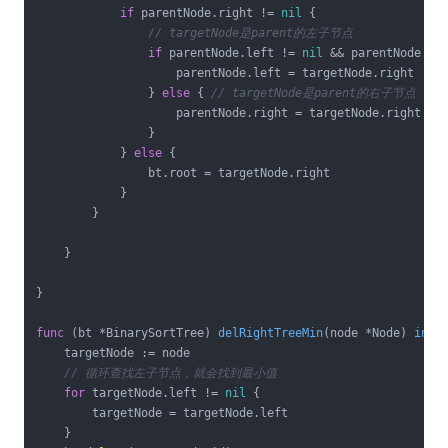
if
 parentNode.right != 
nil
 {

// targetNode是parent的左子节点
if
 parentNode.left != 
nil
 && parentNode.lef
                    parentNode.left = targetNode.right

                } 
else
 { 
// targetNode是parent的右子节点
                    parentNode.right = targetNode.right

                }

            } 
else
 {

                bt.root = targetNode.right

            }

        }

    }

}

func
(bt *BinarySortTree)
delRightTreeMin
(node *Node)
int
 {
    targetNode := node

// 循环查找左子节点，就会找到最小值
for
 targetNode.left != 
nil
 {

        targetNode = targetNode.left

    }
