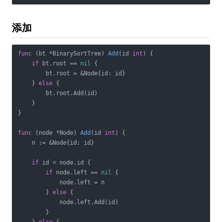
添加
func
(bt *BinarySortTree)
Add
(id 
int
)
 {

if
 bt.root == 
nil
 {

        bt.root = &Node{id: id}

    } 
else
 {

        bt.root.Add(id)

    }

}

func
(node *Node)
Add
(id 
int
)
 {

    n := &Node{id: id}

if
 id < node.id {

if
 node.left == 
nil
 {

            node.left = n

        } 
else
 {

            node.left.Add(id)

        }
