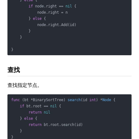
    } 
else
 {

if
 node.right == 
nil
 {

            node.right = n

        } 
else
 {

            node.right.Add(id)

        }

    }

}
查找
查找指定节点。
func
(bt *BinarySortTree)
search
(id 
int
)
 *
Node
 {

if
 bt.root == 
nil
 {

return
nil
    } 
else
 {

return
 bt.root.search(id)

    }

}
