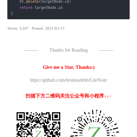
    bt.
delete
(targetNode.id)

return
 targetNode.id

}
Views: 3,187 · Posted: 2021-02-15
———
Thanks for Reading
———
Give me a Star, Thanks:)
https://github.com/fendoudebb/LiteNote
扫描下方二维码关注公众号和小程序↓↓↓