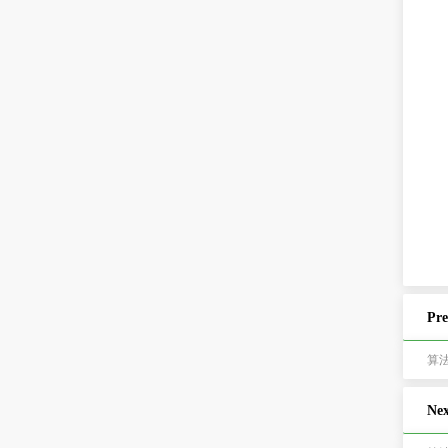
Pre
算
Nex