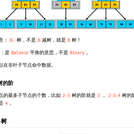
意：
树，不是
减树，就是
树！
B-
B
B
：是
平衡的意思，不是
。
Balance
Binary
以在非叶子节点命中数据。
树的阶
点的最多子节点的个数，比如
树的阶就是
，
树的
2-3
3
2-3-4
是
。
4
+树