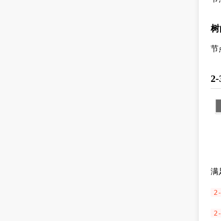
树
节
2
满
2
2