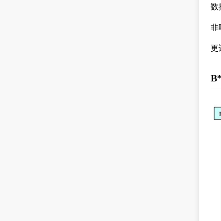
数
非
更
B