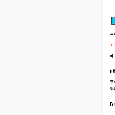
注
B
可
B
节
就
B