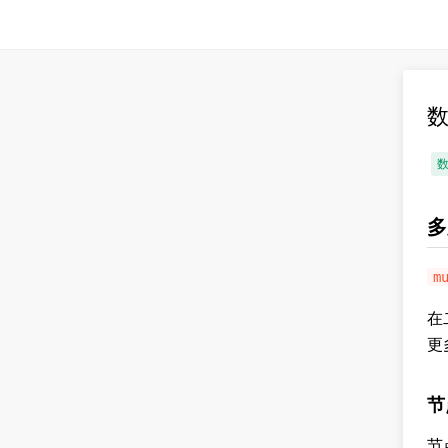
数
多
m
在
更
节
节