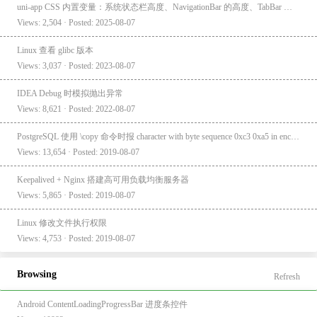
uni-app CSS 内置变量：系统状态栏高度、NavigationBar 的高度、TabBar 的高度
Views: 2,504 · Posted: 2025-08-07
Linux 查看 glibc 版本
Views: 3,037 · Posted: 2023-08-07
IDEA Debug 时模拟抛出异常
Views: 8,621 · Posted: 2022-08-07
PostgreSQL 使用 \copy 命令时报 character with byte sequence 0xc3 0xa5 in encoding "UTF8" has no equivalent in encoding "GBK"
Views: 13,654 · Posted: 2019-08-07
Keepalived + Nginx 搭建高可用负载均衡服务器
Views: 5,865 · Posted: 2019-08-07
Linux 修改文件执行权限
Views: 4,753 · Posted: 2019-08-07
Browsing
Refresh
Android ContentLoadingProgressBar 进度条控件