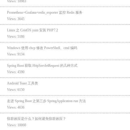
Views: 10983
Prometheus+Grafana+redis_exporter 监控 Redis 服务
Views: 3645
Linux 之 CentOS yum 安装 PHP7.2
Views: 5186
Windows 使用 chcp 修改 PowerShell、cmd 编码
Views: 9134
Spring Boot 获取 HttpServletRequest 的几种方式
Views: 4590
Android Toast 工具类
Views: 6150
走进 Spring Boot 之第三步 SpringApplication run 方法
Views: 4636
惊群效应是什么？如何避免惊群效应？
Views: 10060