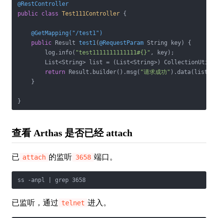
@RestController
public
class
Test111Controller
{

@GetMapping("/test1")
public
 Result 
test1
(
@RequestParam
 String key)
{

        log.info(
"test1111111111111#{}"
, key);

        List<String> list = (List<String>) CollectionUtils
return
 Result.builder().msg(
"请求成功"
).data(list).b
    }

}
查看 Arthas 是否已经 attach
已
的监听
端口。
attach
3658
ss -anpl | grep 3658
已监听，通过
进入。
telnet