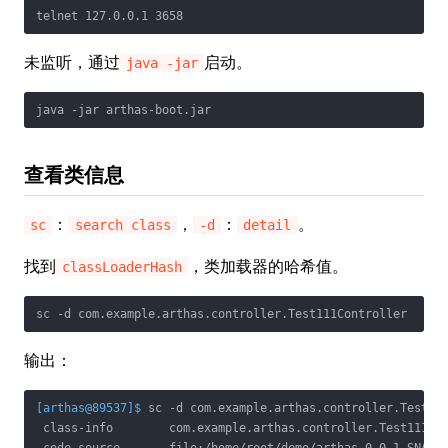
telnet 127.0.0.1 3658
未监听，通过
启动。
java -jar
java -jar arthas-boot.jar
查看类信息
：
，
：
。
sc
search class
-d
detail
找到
，类加载器的哈希值。
classLoaderHash
sc -d com.example.arthas.controller.Test111Controller
输出：
[arthas@89537]$
 sc -d com.example.arthas.controller.Test11
 class-info        com.example.arthas.controller.Test111Con