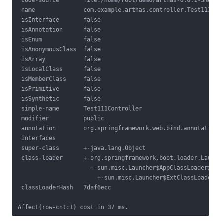
 code-source       file:/home/root/demo/arthas-0.0.1-SNAPSH
 name              com.example.arthas.controller.Test111Con
 isInterface       false                                   
 isAnnotation      false                                   
 isEnum            false                                   
 isAnonymousClass  false                                   
 isArray           false                                   
 isLocalClass      false                                   
 isMemberClass     false                                   
 isPrimitive       false                                   
 isSynthetic       false                                   
 simple-name       Test111Controller                       
 modifier          public                                  
 annotation        org.springframework.web.bind.annotation.
 interfaces                                                
 super-class       +-java.lang.Object                      
 class-loader      +-org.springframework.boot.loader.Launch
                     +-sun.misc.Launcher$AppClassLoader@55f
                       +-sun.misc.Launcher$ExtClassLoader@1
 classLoaderHash   7daf6ecc                                
Affect(row-cnt:1) cost in 37 ms.