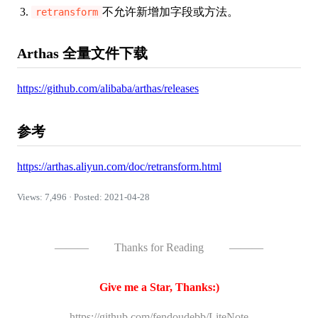
不允许新增加字段或方法。
retransform
Arthas 全量文件下载
https://github.com/alibaba/arthas/releases
参考
https://arthas.aliyun.com/doc/retransform.html
Views: 7,496 · Posted: 2021-04-28
———
Thanks for Reading
———
Give me a Star, Thanks:)
https://github.com/fendoudebb/LiteNote