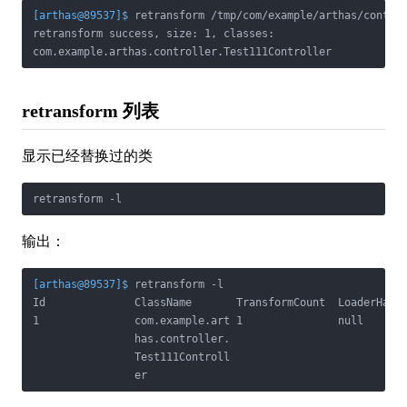
[arthas@89537]$
 retransform /tmp/com/example/arthas/contro
retransform success, size: 1, classes:

com.example.arthas.controller.Test111Controller
retransform 列表
显示已经替换过的类
retransform -l
输出：
[arthas@89537]$
 retransform -l
Id              ClassName       TransformCount  LoaderHash 
1               com.example.art 1               null       
                has.controller.                            
                Test111Controll                            
                er