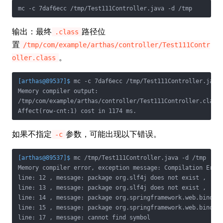
mc -c 7daf6ecc /tmp/Test111Controller.java -d /tmp
输出：最终
路径位
.class
置
/tmp/com/example/arthas/controller/Test111Contr
。
oller.class
[arthas@89537]$
 mc -c 7daf6ecc /tmp/Test111Controller.java
Memory compiler output:

/tmp/com/example/arthas/controller/Test111Controller.class

Affect(row-cnt:1) cost in 1174 ms.
如果不指定
参数，可能出现以下错误。
-c
[arthas@89537]$
 mc /tmp/Test111Controller.java -d /tmp
Memory compiler error, exception message: Compilation Error
line: 12 , message: package org.slf4j does not exist , 

line: 13 , message: package org.slf4j does not exist , 

line: 14 , message: package org.springframework.web.bind.an
line: 15 , message: package org.springframework.web.bind.an
line: 17 , message: cannot find symbol
