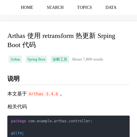
HOME
SEARCH
TOPICS
DATA
Arthas 使用 retransform 热更新 Srping
Boot 代码
Arthas
Spring Boot
诊断工具
About 7,800 words
说明
本文基于
。
Arthas 3.4.6
相关代码
package
 com.example.arthas.controller;

@Slf4j