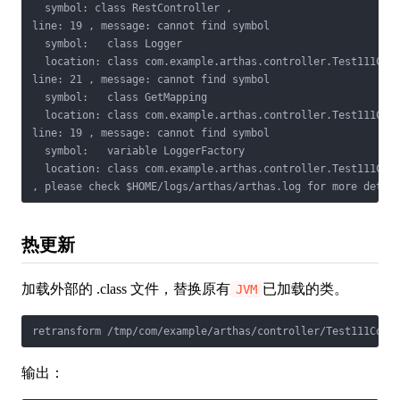
  symbol: class RestController , 

line: 19 , message: cannot find symbol

  symbol:   class Logger

  location: class com.example.arthas.controller.Test111Cont
line: 21 , message: cannot find symbol

  symbol:   class GetMapping

  location: class com.example.arthas.controller.Test111Cont
line: 19 , message: cannot find symbol

  symbol:   variable LoggerFactory

  location: class com.example.arthas.controller.Test111Cont
, please check $HOME/logs/arthas/arthas.log for more detai
热更新
加载外部的 .class 文件，替换原有
已加载的类。
JVM
retransform /tmp/com/example/arthas/controller/Test111Cont
输出：