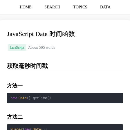
HOME
SEARCH
TOPICS
DATA
JavaScript Date 时间函数
JavaScript
About 505 words
获取毫秒时间戳
方法一
new
Date
().getTime()
方法二
Number
(
new
Date
())