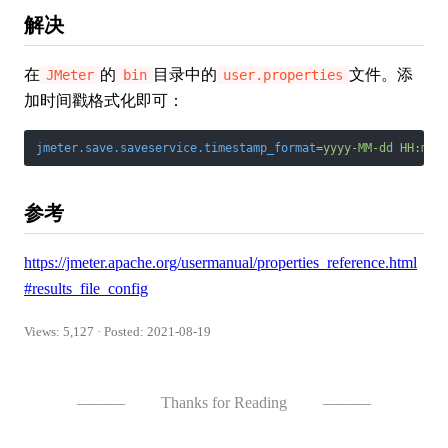
解决
在
的
目录中的
文件。添
JMeter
bin
user.properties
加时间戳格式化即可：
jmeter.save.saveservice.timestamp_format
=
yyyy-MM-dd HH:mm:
参考
https://jmeter.apache.org/usermanual/properties_reference.html
#results_file_config
Views: 5,127 · Posted: 2021-08-19
———
Thanks for Reading
———