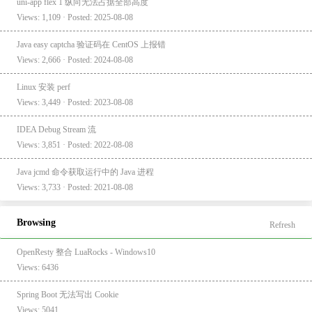
uni-app flex 1 纵向无法占据全部高度
Views: 1,109 · Posted: 2025-08-08
Java easy captcha 验证码在 CentOS 上报错
Views: 2,666 · Posted: 2024-08-08
Linux 安装 perf
Views: 3,449 · Posted: 2023-08-08
IDEA Debug Stream 流
Views: 3,851 · Posted: 2022-08-08
Java jcmd 命令获取运行中的 Java 进程
Views: 3,733 · Posted: 2021-08-08
Browsing
Refresh
OpenResty 整合 LuaRocks - Windows10
Views: 6436
Spring Boot 无法写出 Cookie
Views: 5041