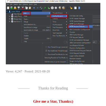
Views: 4,247 · Posted: 2021-08-20
———
Thanks for Reading
———
Give me a Star, Thanks:)