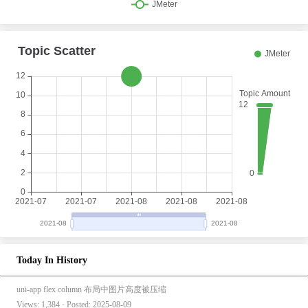
Today In History
uni-app flex column 布局中图片高度被压缩
Views: 1,384 · Posted: 2025-08-09