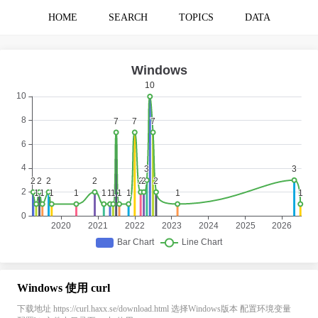
HOME
SEARCH
TOPICS
DATA
Windows 使用 curl
下载地址 https://curl.haxx.se/download.html 选择Windows版本 配置环境变量