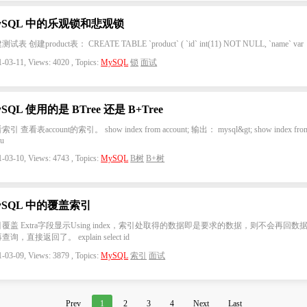
ySQL 中的乐观锁和悲观锁
试表 创建product表： CREATE TABLE `product` ( `id` int(11) NOT NULL, `name` var
-03-11, Views: 4020 , Topics:
MySQL
锁
面试
SQL 使用的是 BTree 还是 B+Tree
引 查看表account的索引。 show index from account; 输出： mysql&gt; show index fro
ou
-03-10, Views: 4743 , Topics:
MySQL
B树
B+树
ySQL 中的覆盖索引
覆盖 Extra字段显示Using index，索引处取得的数据即是要求的数据，则不会再回数
查询，直接返回了。 explain select id
-03-09, Views: 3879 , Topics:
MySQL
索引
面试
Prev
1
2
3
4
Next
Last