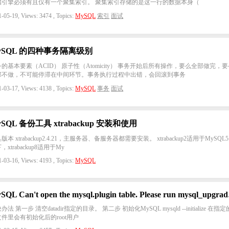
储引擎必须有且仅有一个聚集索引。 聚集索引存储的是这一行的数据本身（
-05-19, Views: 3474 , Topics:
MySQL
索引
面试
ySQL 的四种事务隔离级别
的基本要素（ACID） 原子性（Atomicity） 事务开始后所有操作，要么全部做完，
部不做，不可能停滞在中间环节。事务执行过程中出错，会回滚到事务
-03-17, Views: 4138 , Topics:
MySQL
事务
面试
ySQL 备份工具 xtrabackup 安装和使用
版本 xtrabackup2.4.21，主服务器、备服务器都需要安装。 xtrabackup2适用于MySQL5
，xtrabackup8适用于My
-03-16, Views: 4193 , Topics:
MySQL
MySQL Ca
办法 第一步 清空datadir指定的目录。 第二步 初始化MySQL mysqld --initialize 在指
件里会有初始化后的root用户