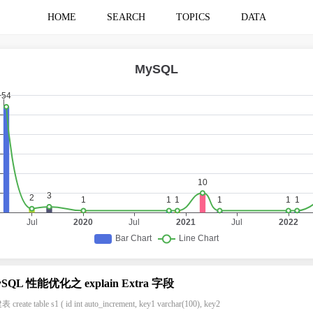
HOME
SEARCH
TOPICS
DATA
SQL 性能优化之 explain Extra 字段
create table s1 ( id int auto_increment, key1 varchar(100), key2