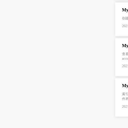
M
创建测
2021
My
查看索
acc
2021
M
索引
件再
2021