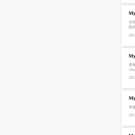
M
当
取的记
2022
M
查看是
'slo
2022
M
准备数据
2022