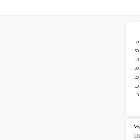
My
创建表 