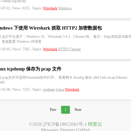
s://nmap.org/npcap/
-07-12, Views: 6255 , Topics:
Wireshark
Windows
ndows 下使用 Wireshark 抓取 HTTP2 加密数据包
 运行平台基于：Windows 10、Wireshark 3.4.3、Chrome 88。 备注：Edge浏览器试验
 更改配置 Windows 环境变
-03-03, Views: 7585 , Topics:
Wireshark
HTTP2
Chrome
nux tcpdump 保存为 pcap 文件
pcap文件可适用Wireshark软件打开。 查看网卡 ifconfig 输出 eth0 Link encap:Ethernet
add
-01-06, Views: 7233 , Topics:
tcpdump
Linux
Wireshark
Prev
1
Next
©2026
沪ICP备18012661号-1
阿里云
Messages
Sitemap
GitHub