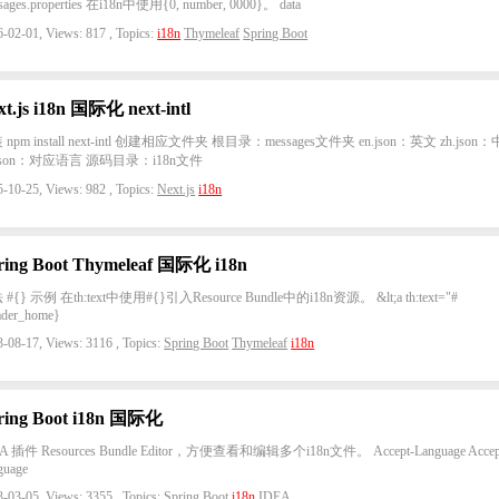
sages.properties 在i18n中使用{0, number, 0000}。 data
-02-01, Views: 817 , Topics:
i18n
Thymeleaf
Spring Boot
xt.js i18n 国际化 next-intl
 npm install next-intl 创建相应文件夹 根目录：messages文件夹 en.json：英文 zh.json
.json：对应语言 源码目录：i18n文件
-10-25, Views: 982 , Topics:
Next.js
i18n
ring Boot Thymeleaf 国际化 i18n
#{} 示例 在th:text中使用#{}引入Resource Bundle中的i18n资源。 &lt;a th:text="#
ader_home}
-08-17, Views: 3116 , Topics:
Spring Boot
Thymeleaf
i18n
ring Boot i18n 国际化
A 插件 Resources Bundle Editor，方便查看和编辑多个i18n文件。 Accept-Language Accep
guage
-03-05, Views: 3355 , Topics:
Spring Boot
i18n
IDEA