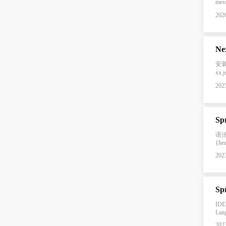
mes
2026
Ne
安装
xx
2025
Sp
语法 
{he
2023
Sp
IDE
Lan
2023