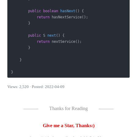
public
boolean
hasNext
()
{

return
 hasNextService();

        }

public
 S 
next
()
{

return
 nextService();

        }

    }

}
Views: 2,520 · Posted: 2022-04-09
———
Thanks for Reading
———
Give me a Star, Thanks:)