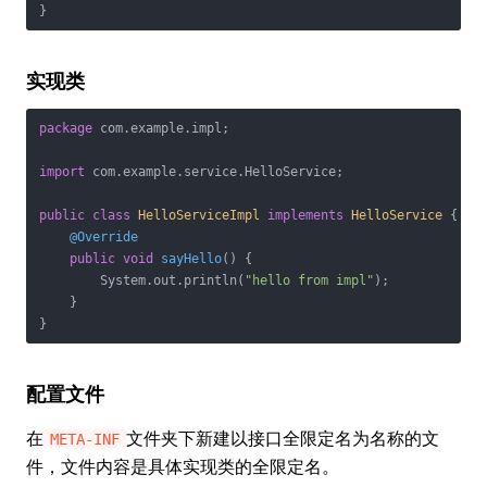
}
实现类
package
 com.example.impl;

import
 com.example.service.HelloService;

public
class
HelloServiceImpl
implements
HelloService
{

@Override
public
void
sayHello
()
{

        System.out.println(
"hello from impl"
);

    }

}
配置文件
在
文件夹下新建以接口全限定名为名称的文
META-INF
件，文件内容是具体实现类的全限定名。