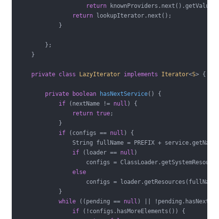
return
 knownProviders.next().getValue()
return
 lookupIterator.next();

            }

        };

    }

private
class
LazyIterator
implements
Iterator
<
S
> 
{

private
boolean
hasNextService
()
{

if
 (nextName != 
null
) {

return
true
;

            }

if
 (configs == 
null
) {

                String fullName = PREFIX + service.getName(
if
 (loader == 
null
)

                    configs = ClassLoader.getSystemResource
else
                    configs = loader.getResources(fullName)
            }

while
 ((pending == 
null
) || !pending.hasNext())
if
 (!configs.hasMoreElements()) {
