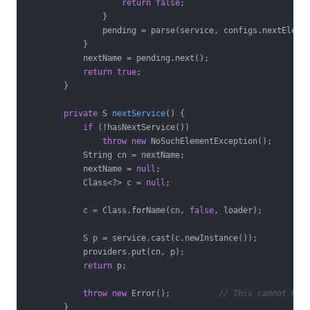
return
false
;

                }

                pending = parse(service, configs.nextElemen
            }

            nextName = pending.next();

return
true
;

        }

private
 S 
nextService
()
{

if
 (!hasNextService())

throw
new
 NoSuchElementException();

            String cn = nextName;

            nextName = 
null
;

            Class<?> c = 
null
;

            c = Class.forName(cn, 
false
, loader);

            S p = service.cast(c.newInstance());

            providers.put(cn, p);

return
 p;

throw
new
 Error();          
// This cannot hap
        }
