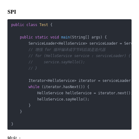
SPI
public
class
Test
{

public
static
void
main
(String[] args)
{

        ServiceLoader<HelloService> serviceLoader = Service
// 增强 for 循环编译成字节码后就是迭代器
// for (HelloService service : serviceLoader) {
//     service.sayHello();
// }
        Iterator<HelloService> iterator = serviceLoader.ite
while
 (iterator.hasNext()) {

            HelloService helloService = iterator.next();

            helloService.sayHello();

        }

    }

}
输出：