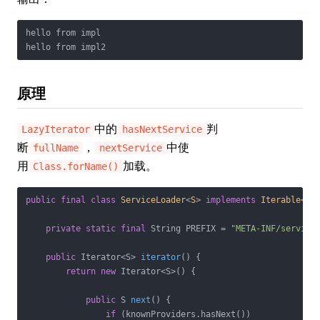
hello from impl

hello from impl2
原理
中的
判
LazyIterator
hasNextService
断
，
中使
fullName
nextService
用
加载。
Class.forName()
public
final
class
ServiceLoader
<
S
> 
implements
Iterable
<
S
>
private
static
final
 String PREFIX = 
"META-INF/service
public
 Iterator<S> 
iterator
()
{

return
new
 Iterator<S>() {

public
 S 
next
()
{

if
 (knownProviders.hasNext())
