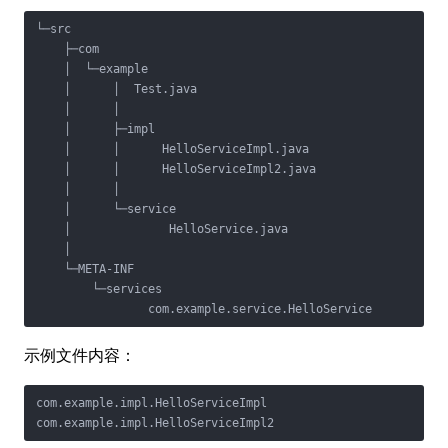
└─src

    ├─com

    │  └─example

    │      │  Test.java

    │      │

    │      ├─impl

    │      │      HelloServiceImpl.java

    │      │      HelloServiceImpl2.java

    │      │

    │      └─service

    │              HelloService.java

    │

    └─META-INF

        └─services

                com.example.service.HelloService
示例文件内容：
com.example.impl.HelloServiceImpl

com.example.impl.HelloServiceImpl2