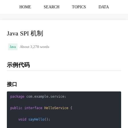
HOME
SEARCH
TOPICS
DATA
Java SPI 机制
Java
About 3,278 words
示例代码
接口
package
 com.example.service;

public
interface
HelloService
{

void
sayHello
()
;
