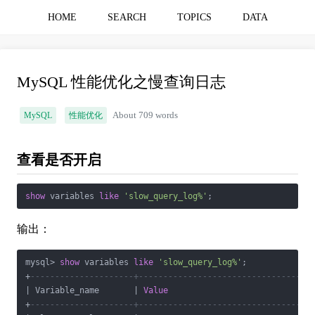
HOME
SEARCH
TOPICS
DATA
MySQL 性能优化之慢查询日志
MySQL
性能优化
About 709 words
查看是否开启
show
 variables 
like
'slow_query_log%'
输出：
mysql
>
show
 variables 
like
'slow_query_log%'
+
---------------------+-----------------------------------
|
 Variable_name       
|
Value
+
---------------------+-----------------------------------