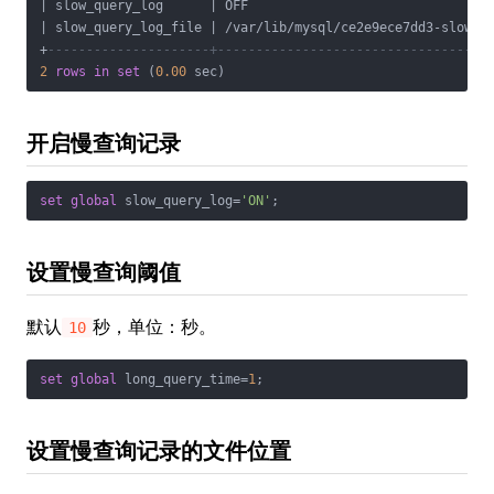
|
 slow_query_log      
|
 OFF                               
|
 slow_query_log_file 
|
/
var
/
lib
/
mysql
/
ce2e9ece7dd3
-
slow.l
+
---------------------+-----------------------------------
2
rows
in
set
 (
0.00
开启慢查询记录
set
global
 slow_query_log
=
'ON'
设置慢查询阈值
默认
秒，单位：秒。
10
set
global
 long_query_time
=
1
设置慢查询记录的文件位置