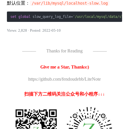
默认位置：
/var/lib/mysql/localhost-slow.log
set
global
 slow_query_log_file
=
'/usr/local/mysql/data/slow
Views: 2,828 · Posted: 2022-05-10
———
Thanks for Reading
———
Give me a Star, Thanks:)
https://github.com/fendoudebb/LiteNote
扫描下方二维码关注公众号和小程序↓↓↓