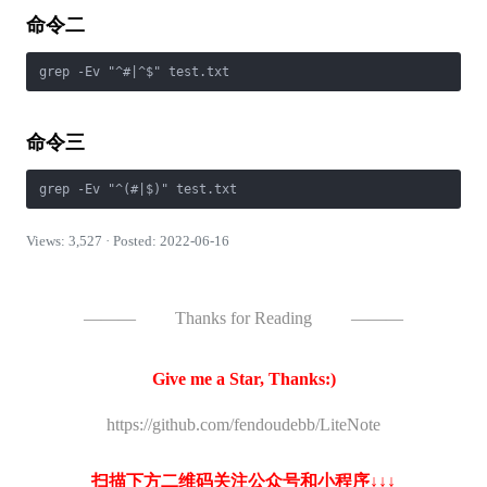
命令二
grep -Ev "^#|^$" test.txt
命令三
grep -Ev "^(#|$)" test.txt
Views: 3,527 · Posted: 2022-06-16
———
Thanks for Reading
———
Give me a Star, Thanks:)
https://github.com/fendoudebb/LiteNote
扫描下方二维码关注公众号和小程序↓↓↓