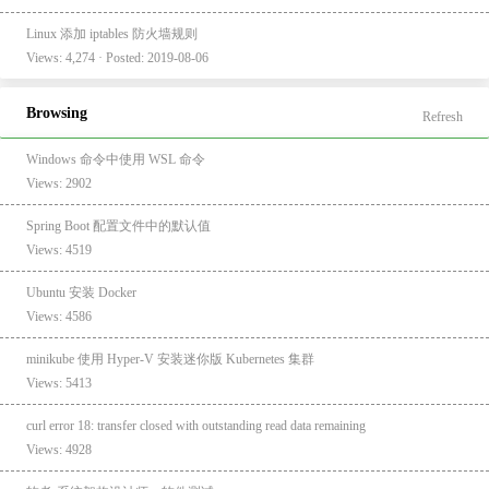
Linux 添加 iptables 防火墙规则
Views: 4,274 · Posted: 2019-08-06
Browsing
Refresh
Windows 命令中使用 WSL 命令
Views: 2902
Spring Boot 配置文件中的默认值
Views: 4519
Ubuntu 安装 Docker
Views: 4586
minikube 使用 Hyper-V 安装迷你版 Kubernetes 集群
Views: 5413
curl error 18: transfer closed with outstanding read data remaining
Views: 4928