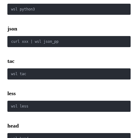
wsl python3
json
curl xxx | wsl json_pp
tac
wsl tac
less
wsl less
head