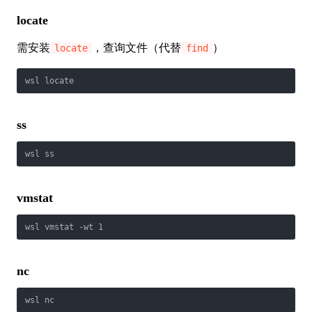
locate
需安装
，查询文件（代替
）
locate
find
wsl locate
ss
wsl ss
vmstat
wsl vmstat -wt 1
nc
wsl nc