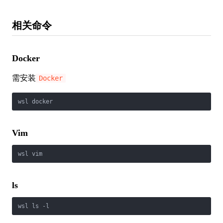
相关命令
Docker
需安装
Docker
wsl docker
Vim
wsl vim
ls
wsl ls -l