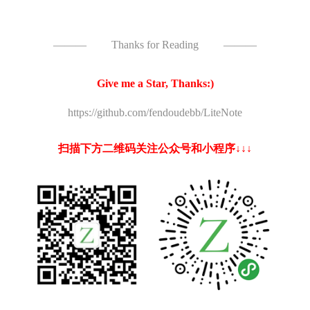
———
Thanks for Reading
———
Give me a Star, Thanks:)
https://github.com/fendoudebb/LiteNote
扫描下方二维码关注公众号和小程序↓↓↓