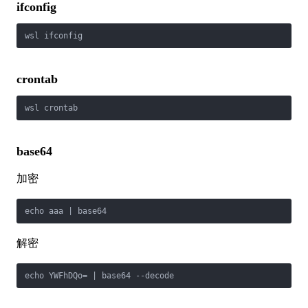
ifconfig
wsl ifconfig
crontab
wsl crontab
base64
加密
echo aaa | base64
解密
echo YWFhDQo= | base64 --decode