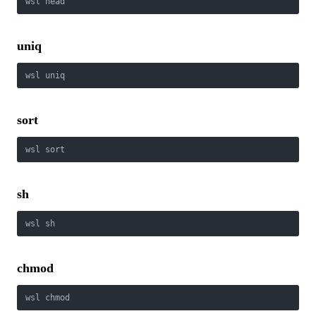
wsl head
uniq
wsl uniq
sort
wsl sort
sh
wsl sh
chmod
wsl chmod