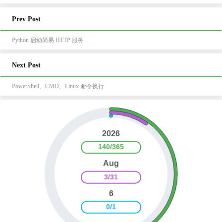
Prev Post
Python 启动简易 HTTP 服务
Next Post
PowerShell、CMD、Linux 命令换行