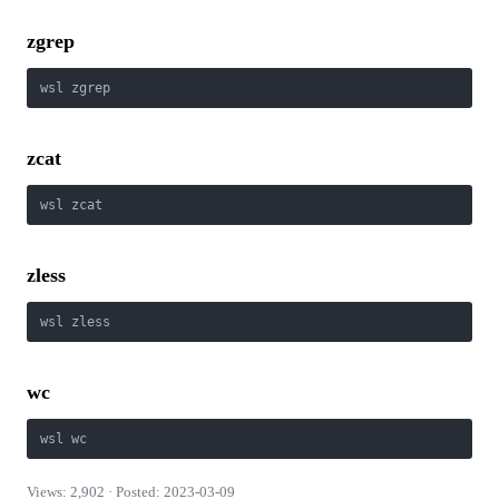
zgrep
wsl zgrep
zcat
wsl zcat
zless
wsl zless
wc
wsl wc
Views: 2,902 · Posted: 2023-03-09