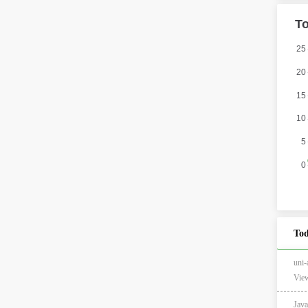
Tod
un
View
Jav