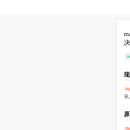
m
m
现
M
示
原
M