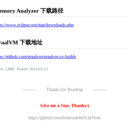
emory Analyzer 下载路径
ps://www.eclipse.org/mat/downloads.php
raalVM 下载地址
ps://github.com/graalvm/graalvm-ce-builds
ws: 5,898 · Posted: 2023-05-15
———
Thanks for Reading
———
Give me a Star, Thanks:)
https://github.com/fendoudebb/LiteNote