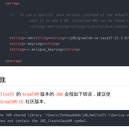
<
array
>
<!-- To use a specific Java version (instead of the default
               edit it to add a VM. Installed VMs can be found v
               <string>-vm</string><string>/Library/Java/JavaVir
           -->
<
string
>
-vm
</
string
>
<
string
>
~/jdk/graalvm-ce-java17-22.3.0/
<
string
>
-keyring
</
string
>
<
string
>
~/.eclipse_keyring
</
string
>
</
array
>
注
的
版本的
会报如下错误，建议使
ellsoft
GraalVM
JDK
社区版本。
GraalVM-CE
he JVM shared library "/Users/fendoudebb/jdk/bellsoft-liberica-v
oes not contain the JNI_CreateJavaVM symbol.