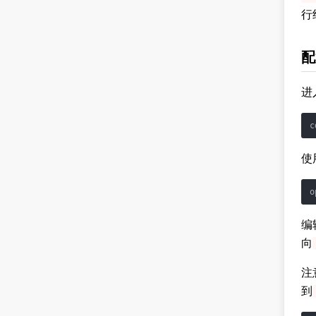
行
配
进
c
使
o
编
向
注
到