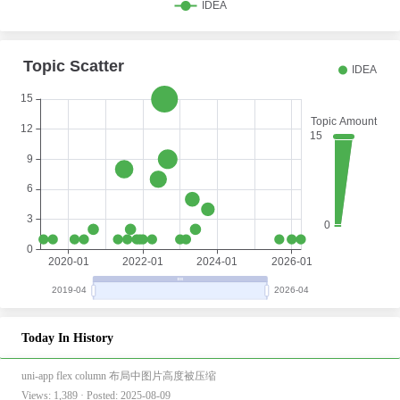
Today In History
uni-app flex column 布局中图片高度被压缩
Views: 1,389 · Posted: 2025-08-09