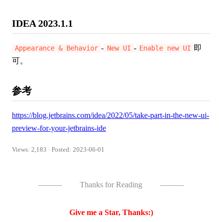
IDEA 2023.1.1
-
-
即
Appearance & Behavior
New UI
Enable new UI
可。
参考
https://blog.jetbrains.com/idea/2022/05/take-part-in-the-new-ui-
preview-for-your-jetbrains-ide
Views: 2,183 · Posted: 2023-06-01
———
Thanks for Reading
———
Give me a Star, Thanks:)