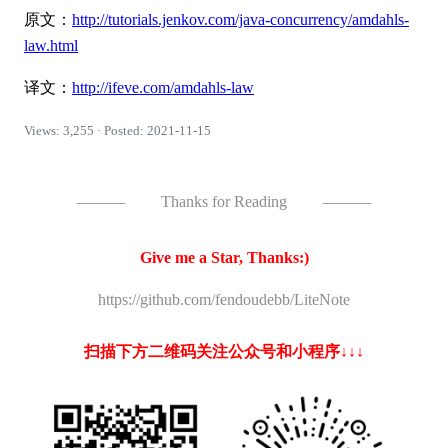
原文：
http://tutorials.jenkov.com/java-concurrency/amdahls-
law.html
译文：
http://ifeve.com/amdahls-law
Views: 3,255 · Posted: 2021-11-15
———
Thanks for Reading
———
Give me a Star, Thanks:)
https://github.com/fendoudebb/LiteNote
扫描下方二维码关注公众号和小程序↓↓↓