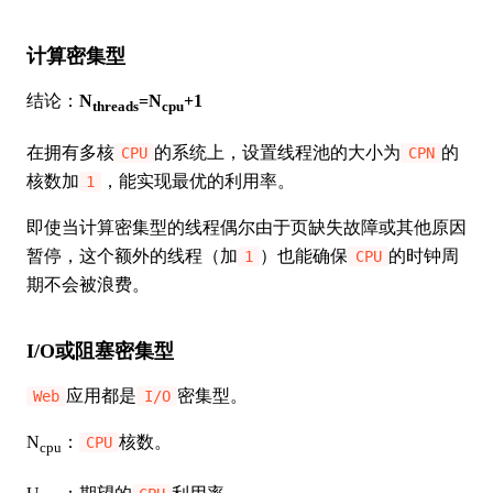
计算密集型
结论：
N
=N
+1
threads
cpu
在拥有多核
的系统上，设置线程池的大小为
的
CPU
CPN
核数加
，能实现最优的利用率。
1
即使当计算密集型的线程偶尔由于页缺失故障或其他原因
暂停，这个额外的线程（加
）也能确保
的时钟周
1
CPU
期不会被浪费。
I/O或阻塞密集型
应用都是
密集型。
Web
I/O
N
：
核数。
CPU
cpu