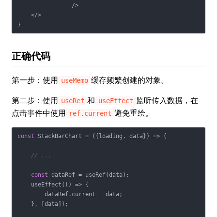
                />
</>
正确代码
第一步：使用
缓存频繁创建的对象。
useMemo
第二步：使用
和
监听传入数据，在
useRef
useEffect
点击事件中使用
避免重绘。
ref.current
const
 StackBarChart = 
(
{loading, data}
) =>
 {

// ...
const
 dataRef = useRef(data);

    useEffect(
() =>
 {

        dataRef.current = data;

    }, [data]);
