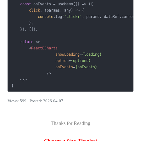
const
 onEvents = useMemo(
() =>
 ({

click
: 
(
params: any
) =>
 {

console
.log(
'click:'
, params, dataRef.current);
        },

    }), []);

return
<>
<
ReactECharts
showLoading
=
{loading}
option
=
{options}
onEvents
=
{onEvents}
                />
</>
Views: 599 · Posted: 2026-04-07
———
Thanks for Reading
———
Give me a Star, Thanks:)