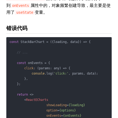
到
属性中的，对象频繁创建导致，最主要是使
onEvents
用了
变量。
useState
错误代码
const
 StackBarChart = 
(
{loading, data}
) =>
 {

// ...
const
 onEvents = {

click
: 
(
params: any
) =>
 {

console
.log(
'click:'
, params, data);

        },

    };

return
<>
<
ReactECharts
showLoading
=
{loading}
option
=
{options}
onEvents
=
{onEvents}