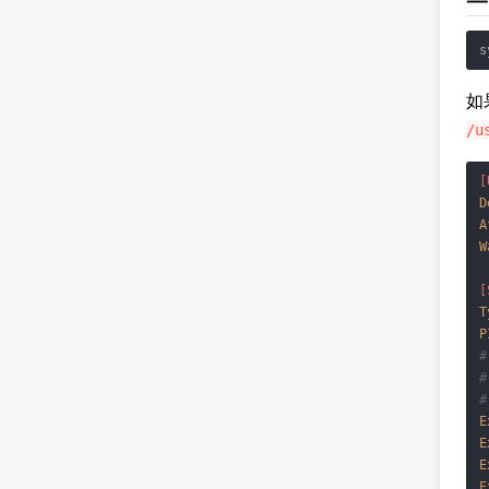
如
/u
[
D
A
W
[
T
P
#
#
#
E
E
E
E