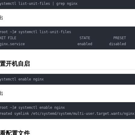
出
root ~]# systemctl list-unit-files

NIT FILE                              STATE           PRESET

置开机自启
出
root ~]# systemctl enable nginx

看配置文件