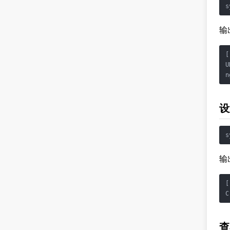
输
[
U
设
输
[
查