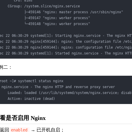
       CPU: 81ms

    CGroup: /system.slice/nginx.service

            ├─459146 "nginx: master process /usr/sbin/nginx"

            ├─459147 "nginx: worker process"

            └─459148 "nginx: worker process"

ec 22 06:30:29 systemd[1]: Starting nginx.service - The nginx HT
ec 22 06:30:29 nginx[459144]: nginx: the configuration file /etc
ec 22 06:30:29 nginx[459144]: nginx: configuration file /etc/ngi
例二：
root ~]# systemctl status nginx

 nginx.service - The nginx HTTP and reverse proxy server

    Loaded: loaded (/usr/lib/systemd/system/nginx.service; disabl
看是否启用 Nginx
返回
→ 已开机自启；
enabled