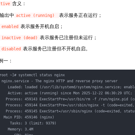
含义：
ctive
输出中
表示服务正在运行；
active (running)
表示服务开机自启；
enabled
表示服务已注册但未运行；
inactive (dead)
表示服务已注册但不开机自启。
disabled
例一：
root ~]# systemctl status nginx

 nginx.service - The nginx HTTP and reverse proxy server

    Loaded: loaded (/usr/lib/systemd/system/nginx.service; enable
    Active: active (running) since Mon 2025-12-22 06:30:29 UTC; 1
   Process: 459143 ExecStartPre=/usr/bin/rm -f /run/nginx.pid (c
   Process: 459144 ExecStartPre=/usr/sbin/nginx -t (code=exited, 
   Process: 459145 ExecStart=/usr/sbin/nginx (code=exited, status
  Main PID: 459146 (nginx)

     Tasks: 3 (limit: 9379)

    Memory: 3.4M
