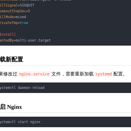
illSignal
imeoutStopSec
=
5
illMode
rivateTmp
=
true
Install]
antedBy
载新配置
果修改过
文件，需要重新加载
配置。
nginx.service
systemd
启 Nginx