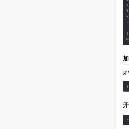
K
T
K
P
[
W
加
如
开