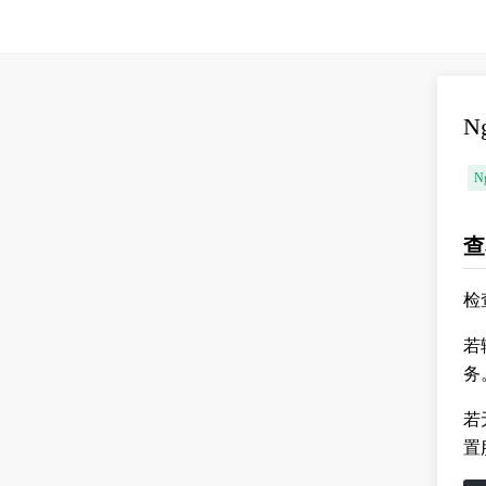
N
N
查
检
若
务
若
置