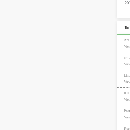
Tod
Ant
View
un
View
Lin
View
ID
View
View
Ke