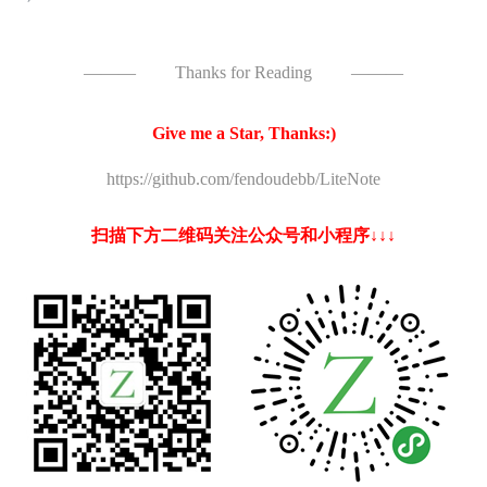
———
Thanks for Reading
———
Give me a Star, Thanks:)
https://github.com/fendoudebb/LiteNote
扫描下方二维码关注公众号和小程序↓↓↓