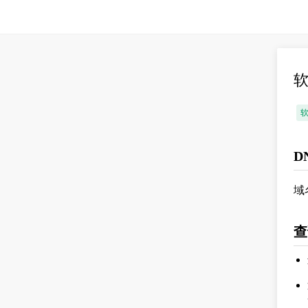
软
D
域
查