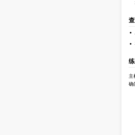
查
练
主
确