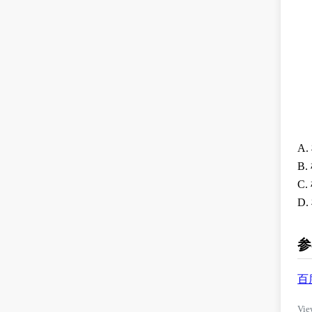
A
B
C
D
参
百
Vie