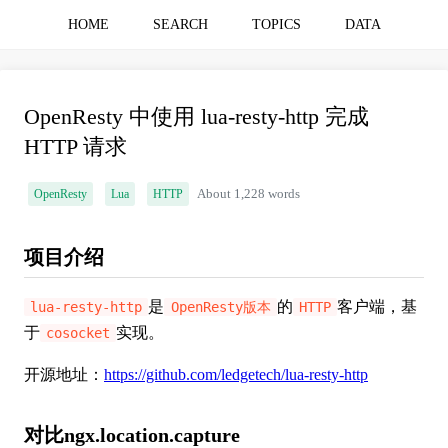
HOME
SEARCH
TOPICS
DATA
OpenResty 中使用 lua-resty-http 完成
HTTP 请求
OpenResty
Lua
HTTP
About 1,228 words
项目介绍
是
的
客户端，基
lua-resty-http
OpenResty版本
HTTP
于
实现。
cosocket
开源地址：
https://github.com/ledgetech/lua-resty-http
对比ngx.location.capture