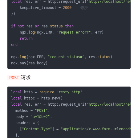
local
 res, err = httpc:request_uri(
'http://localhost/hello
    keepalive_timeout = 
2000
-- 毫秒
})

if
not
 res 
or
 res.
status
then
    ngx.
log
(ngx.ERR, 
"request error#"
, err)

return
end
ngx.
log
(ngx.ERR, 
"request status#"
, res.
status
)

ngx.say(res.body)
请求
POST
local
 http = 
require
"resty.http"
local
local
 res, err = httpc:request_uri(
"http://localhost/hello
  method = 
"POST"
,

  body = 
"a=1&b=2"
,

  headers = {

    [
"Content-Type"
] = 
"application/x-www-form-urlencoded"
,
  },
