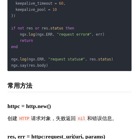
  keepalive_timeout = 
60
,

  keepalive_pool = 
10
})

if
not
 res 
or
 res.
status
then
    ngx.
log
(ngx.ERR, 
"request error#"
, err)

return
end
ngx.
log
(ngx.ERR, 
"request status#"
, res.
status
)

ngx.say(res.body)
常用方法
httpc = http.new()
创建
请求对象，失败返回
和错误信息。
HTTP
nil
res, err = httpc:request_uri(uri, params)