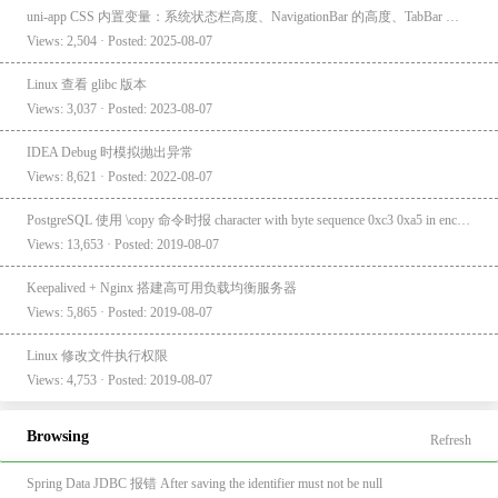
uni-app CSS 内置变量：系统状态栏高度、NavigationBar 的高度、TabBar 的高度
Views: 2,504 · Posted: 2025-08-07
Linux 查看 glibc 版本
Views: 3,037 · Posted: 2023-08-07
IDEA Debug 时模拟抛出异常
Views: 8,621 · Posted: 2022-08-07
PostgreSQL 使用 \copy 命令时报 character with byte sequence 0xc3 0xa5 in encoding "UTF8" has no equivalent in encoding "GBK"
Views: 13,653 · Posted: 2019-08-07
Keepalived + Nginx 搭建高可用负载均衡服务器
Views: 5,865 · Posted: 2019-08-07
Linux 修改文件执行权限
Views: 4,753 · Posted: 2019-08-07
Browsing
Refresh
Spring Data JDBC 报错 After saving the identifier must not be null