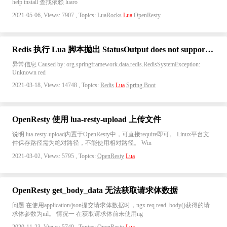
help install 查找依赖 luaro
2021-05-06, Views: 7907 , Topics:
LuaRocks
Lua
OpenResty
Redis 执行 Lua 脚本抛出 StatusOutput does not support set(long) 异常
异常信息 Caused by: org.springframework.data.redis.RedisSystemException:
Unknown red
2021-03-18, Views: 14748 , Topics:
Redis
Lua
Spring Boot
OpenResty 使用 lua-resty-upload 上传文件
说明 lua-resty-upload内置于OpenResty中，可直接require即可。 Linux平台文
件保存路径需为绝对路径，不能使用相对路径。 Win
2021-03-02, Views: 5795 , Topics:
OpenResty
Lua
OpenResty get_body_data 无法获取请求体数据
问题 在使用application/json提交请求体数据时，ngx.req.read_body()获得的请
求体参数为nil。 情况一 在获取请求体前未使用ng