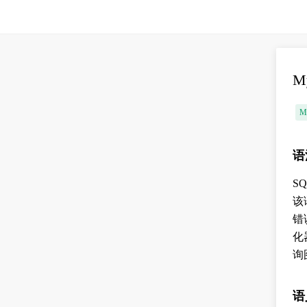
M
M
语
S
该
错
化
询
语