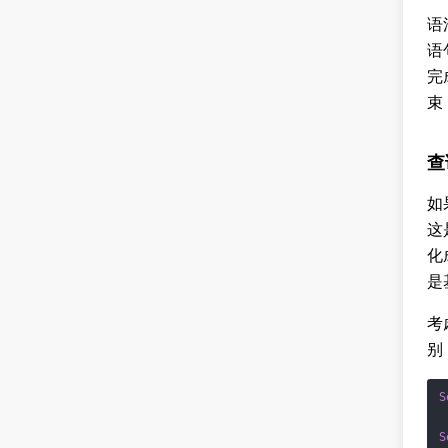
语
语
完
束
查
如
这
化
是
考
别
S
S