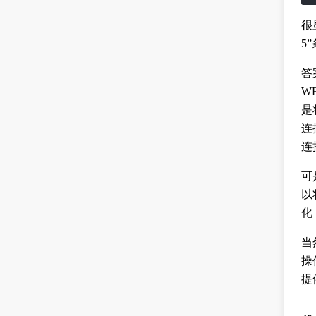
很
5
答
W
是将
连
连
可
以
化
当
操
提