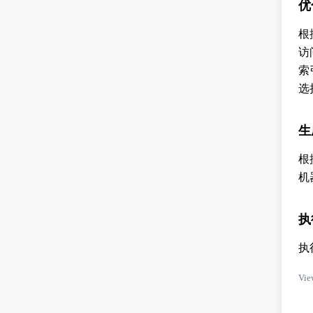
优
根
访
索
选
生
根
机
执
执
Vie