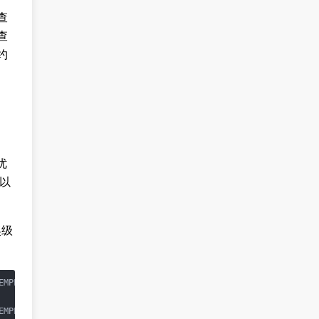
查
查
约
。
优
以
奖级
EMPLOYEE.Seniority 
>
5
And
  EMPLOYEE.Seniority 
=
 WELFARE.Seniorit
EMPLOYEE.Seniority 
>
5
And
  WELFARE.Seniority 
>
5
And
  EMPLOYEE.