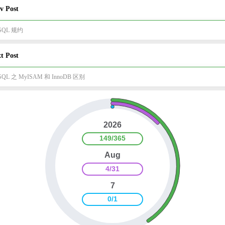
v Post
SQL 规约
t Post
SQL 之 MyISAM 和 InnoDB 区别