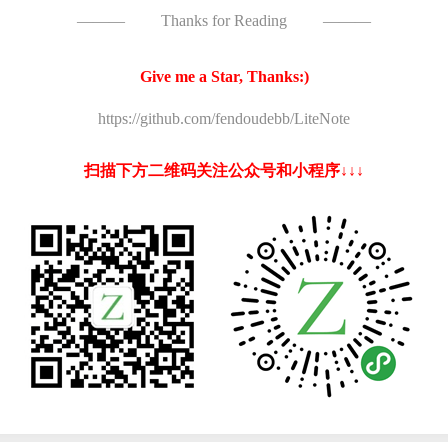
———
Thanks for Reading
———
Give me a Star, Thanks:)
https://github.com/fendoudebb/LiteNote
扫描下方二维码关注公众号和小程序↓↓↓