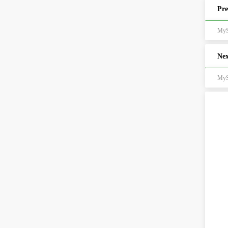
Pre
My
Nex
My