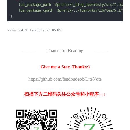
lua_package_path
'$prefix/z_blog_openresty/src/?.lua;$
lua_package_cpath
'$prefix/../luarocks/lib/lua/5.1/?.s
}
Views: 5,419 · Posted: 2021-05-05
———
Thanks for Reading
———
Give me a Star, Thanks:)
https://github.com/fendoudebb/LiteNote
扫描下方二维码关注公众号和小程序↓↓↓