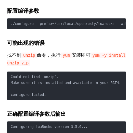
配置编译参数
./configure --prefix=/usr/local/openresty/luarocks --with-
可能出现的错误
找不到
命令，执行
安装即可
unzip
yum
yum -y install
unzip zip
Could not find 'unzip'.

Make sure it is installed and available in your PATH.

configure failed.
正确配置编译参数后输出
Configuring LuaRocks version 3.5.0...
