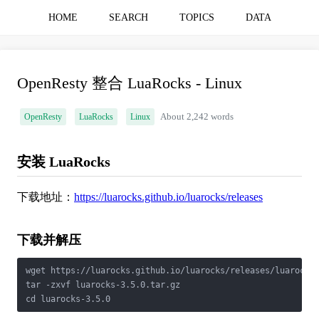
HOME
SEARCH
TOPICS
DATA
OpenResty 整合 LuaRocks - Linux
OpenResty
LuaRocks
Linux
About 2,242 words
安装 LuaRocks
下载地址：
https://luarocks.github.io/luarocks/releases
下载并解压
wget https://luarocks.github.io/luarocks/releases/luarocks-
tar -zxvf luarocks-3.5.0.tar.gz

cd luarocks-3.5.0