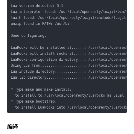
Lua version detected: 5.1

Lua interpreter found: /usr/local/openresty/luajit/bin/luaj
lua.h found: /usr/local/openresty/luajit/include/luajit-2.1
unzip found in PATH: /usr/bin

Done configuring.

LuaRocks will be installed at......: /usr/local/openresty/l
LuaRocks will install rocks at.....: /usr/local/openresty/l
LuaRocks configuration directory...: /usr/local/openresty/l
Using Lua from.....................: /usr/local/openresty/l
Lua include directory..............: /usr/local/openresty/l
Lua lib directory..................: /usr/local/openresty/l
* Type make and make install:

  to install to /usr/local/openresty/luarocks as usual.

* Type make bootstrap:

  to install LuaRocks into /usr/local/openresty/luarocks a
编译