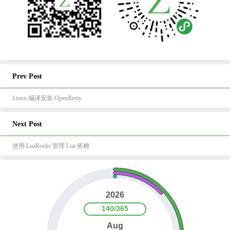
Prev Post
Linux 编译安装 OpenResty
Next Post
使用 LuaRocks 管理 Lua 依赖