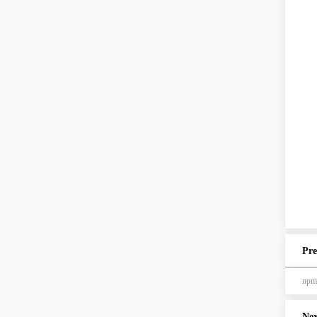
Pre
np
Nex