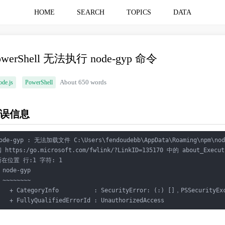
HOME
SEARCH
TOPICS
DATA
owerShell 无法执行 node-gyp 命令
de.js
PowerShell
About 650 words
误信息
ode-gyp : 无法加载文件 C:\Users\fendoudebb\AppData\Roaming
 https:/go.microsoft.com/fwlink/?LinkID=135170 中的 about_Execut
所在位置 行:1 字符: 1

 node-gyp

 ~~~~~~~~

   + CategoryInfo          : SecurityError: (:) []，PSSecurityExc
   + FullyQualifiedErrorId : UnauthorizedAccess