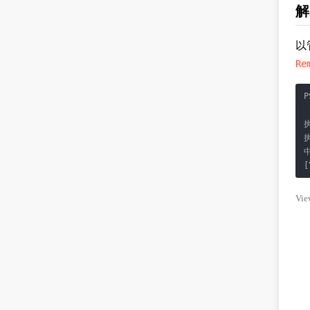
解
以
Re
P
[
Vie