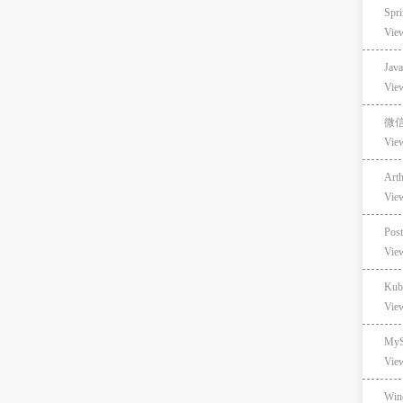
Spri
Vie
Ja
Vie
微信
Vie
Art
Vie
Po
Vie
Kube
Vie
My
Vie
Wi