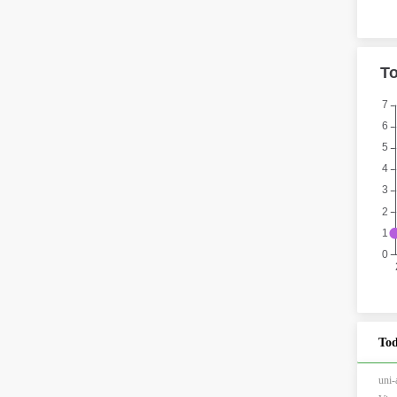
Tod
un