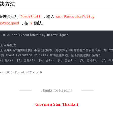
决方法
管理员运行
，输入
PowerShell
set-ExecutionPolicy
，按
确认。
moteSigned
Y
S D:\> set-ExecutionPolicy RemoteSigned

执行策略更改

执行策略可帮助你防止执行不信任的脚本。更改执行策略可能会产生安全风险，如 https:/go.mic
中的 about_Execution_Policies 帮助主题所述。是否要更改执行策略?

Y] 是(Y)  [A] 全是(A)  [N] 否(N)  [L] 全否(L)  [S] 暂停(S)  [?] 
ws: 5,900 · Posted: 2021-06-19
———
Thanks for Reading
———
Give me a Star, Thanks:)