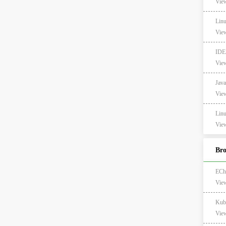
View
Li
View
ID
View
Ja
View
Li
View
Br
EC
Vie
Kub
Vie