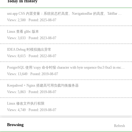
Today In History
uni-app CSS 内置变量：系统状态栏高度、NavigationBar 的高度、TabBar 的高度
Views: 2,500 · Posted: 2025-08-07
Linux 查看 glibc 版本
Views: 3,033 · Posted: 2023-08-07
IDEA Debug 时模拟抛出异常
Views: 8,615 · Posted: 2022-08-07
PostgreSQL 使用 \copy 命令时报 character with byte sequence 0xc3 0xa5 in encoding "UTF8" has no equivalent in encoding "GBK"
Views: 13,649 · Posted: 2019-08-07
Keepalived + Nginx 搭建高可用负载均衡服务器
Views: 5,863 · Posted: 2019-08-07
Linux 修改文件执行权限
Views: 4,749 · Posted: 2019-08-07
Browsing
Refresh