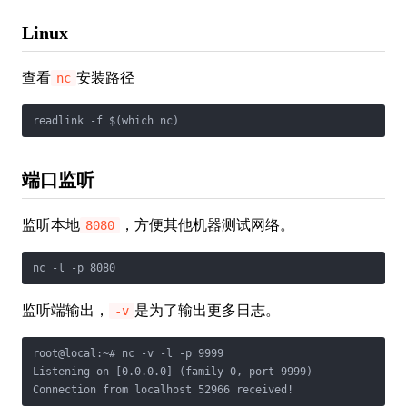
Linux
查看
安装路径
nc
readlink -f $(which nc)
端口监听
监听本地
，方便其他机器测试网络。
8080
nc -l -p 8080
监听端输出，
是为了输出更多日志。
-v
root@local:~# nc -v -l -p 9999

Listening on [0.0.0.0] (family 0, port 9999)

Connection from localhost 52966 received!