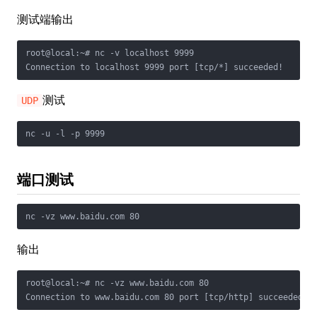
测试端输出
root@local:~# nc -v localhost 9999

Connection to localhost 9999 port [tcp/*] succeeded!
测试
UDP
nc -u -l -p 9999
端口测试
nc -vz www.baidu.com 80
输出
root@local:~# nc -vz www.baidu.com 80

Connection to www.baidu.com 80 port [tcp/http] succeeded!