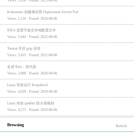
Views: 1,456 · Posted: 2025-08-06
Kubernetes 创建测试用 Deployment Service Pod
Views: 2,110 · Posted: 2024-08-06
IDEA 设置不提交本地配置文件
Views: 5,644 · Posted: 2022-08-06
Tomcat 开启 gzip 压缩
Views: 3,435 · Posted: 2021-08-06
走进 Rust：迭代器
Views: 3,998 · Posted: 2020-08-06
Linux 安装运行 Keepalived
Views: 4,029 · Posted: 2019-08-06
Linux 添加 iptables 防火墙规则
Views: 4,275 · Posted: 2019-08-06
Browsing
Refresh