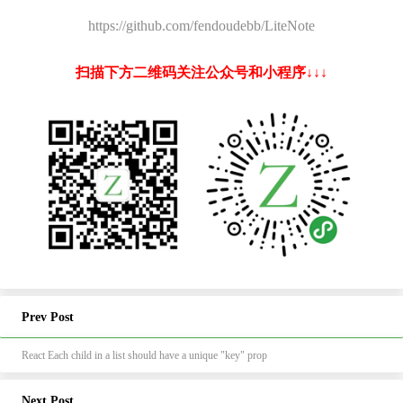
https://github.com/fendoudebb/LiteNote
扫描下方二维码关注公众号和小程序↓↓↓
Prev Post
React Each child in a list should have a unique "key" prop
Next Post