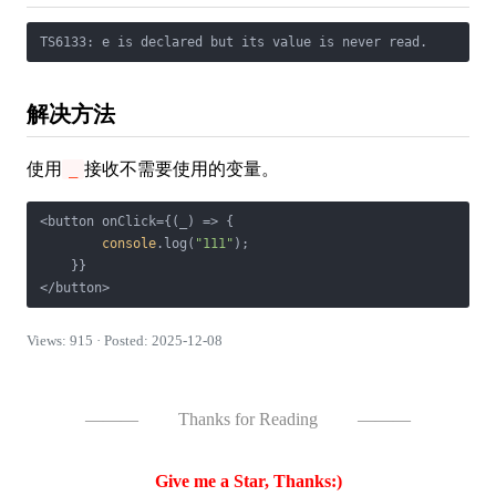
解决方法
使用
接收不需要使用的变量。
_
<button onClick={
(
_
) =>
 {

console
.log(
"111"
);

    }}

Views: 915 · Posted: 2025-12-08
———
Thanks for Reading
———
Give me a Star, Thanks:)