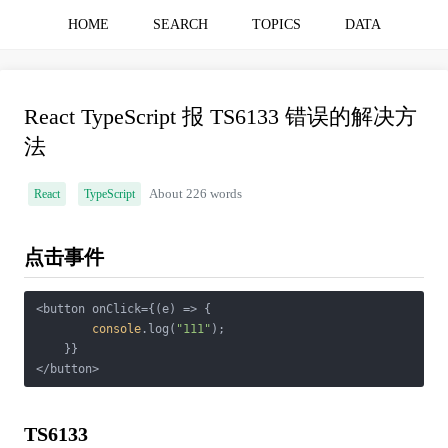
HOME
SEARCH
TOPICS
DATA
React TypeScript 报 TS6133 错误的解决方
法
React
TypeScript
About 226 words
点击事件
<button onClick={
(
e
) =>
 {

console
.log(
"111"
);

    }}

TS6133