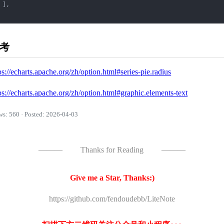
 ],

考
ps://echarts.apache.org/zh/option.html#series-pie.radius
ps://echarts.apache.org/zh/option.html#graphic.elements-text
ws: 560 · Posted: 2026-04-03
———
Thanks for Reading
———
Give me a Star, Thanks:)
https://github.com/fendoudebb/LiteNote