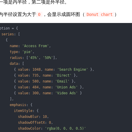
一项是内半径，第二项是外半径。
内半径设置为大于
，会显示成圆环图（
）
0
Donut chart
ption = {

series
: [

   {

name
: 
'Access From'
,

type
: 
'pie'
,

radius
: [
'45%'
, 
'50%'
],

data
: [

       { 
value
: 
1048
, 
name
: 
'Search Engine'
 },

       { 
value
: 
735
, 
name
: 
'Direct'
 },

       { 
value
: 
580
, 
name
: 
'Email'
 },

       { 
value
: 
484
, 
name
: 
'Union Ads'
 },

       { 
value
: 
300
, 
name
: 
'Video Ads'
 }

     ],

emphasis
: {

itemStyle
: {

shadowBlur
: 
10
,

shadowOffsetX
: 
0
,

shadowColor
: 
'rgba(0, 0, 0, 0.5)'