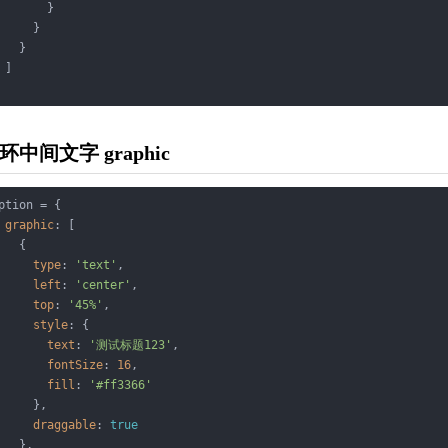
       }

     }

   }

 ]

环中间文字 graphic
ption = {

graphic
: [

   {

type
: 
'text'
,

left
: 
'center'
,

top
: 
'45%'
,

style
: {

text
: 
'测试标题123'
,

fontSize
: 
16
,

fill
: 
'#ff3366'
     },

draggable
: 
true
   },
