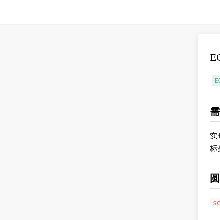
E
E
需
实
标
圆
s