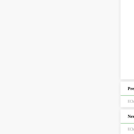
Pre
EC
Nex
EC