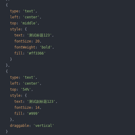
   {

type
: 
'text'
,

left
: 
'center'
,

top
: 
'middle'
,

style
: {

text
: 
'测试标题123'
,

fontSize
: 
20
,

fontWeight
: 
'bold'
,

fill
: 
'#ff3366'
     }

   },

   {

type
: 
'text'
,

left
: 
'center'
,

top
: 
'54%'
,

style
: {

text
: 
'测试副标题123'
,

fontSize
: 
14
,

fill
: 
'#999'
     },

draggable
: 
'vertical'
   }
