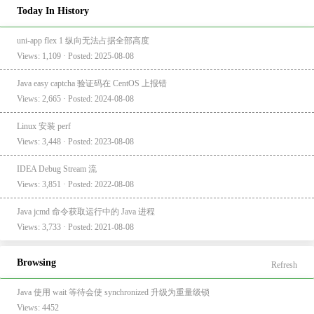
Today In History
uni-app flex 1 纵向无法占据全部高度
Views: 1,109 · Posted: 2025-08-08
Java easy captcha 验证码在 CentOS 上报错
Views: 2,665 · Posted: 2024-08-08
Linux 安装 perf
Views: 3,448 · Posted: 2023-08-08
IDEA Debug Stream 流
Views: 3,851 · Posted: 2022-08-08
Java jcmd 命令获取运行中的 Java 进程
Views: 3,733 · Posted: 2021-08-08
Browsing
Refresh
Java 使用 wait 等待会使 synchronized 升级为重量级锁
Views: 4452