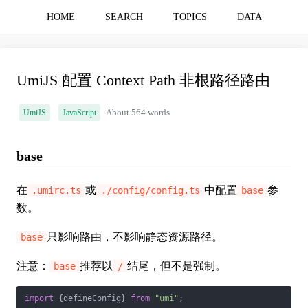
HOME
SEARCH
TOPICS
DATA
UmiJS 配置 Context Path 非根路径路由
UmiJS
JavaScript
About 564 words
base
在
或
中配置
参
.umirc.ts
./config/config.ts
base
数。
只影响路由，不影响静态资源路径。
base
注意：
推荐以
结尾，但不是强制。
base
/
import
 {defineConfig} 
from
"umi"
;
