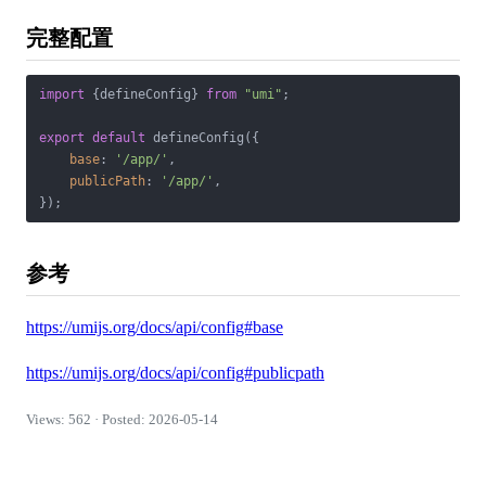
完整配置
import
 {defineConfig} 
from
"umi"
;

export
default
 defineConfig({

base
: 
'/app/'
,

publicPath
: 
'/app/'
,

参考
https://umijs.org/docs/api/config#base
https://umijs.org/docs/api/config#publicpath
Views: 562 · Posted: 2026-05-14