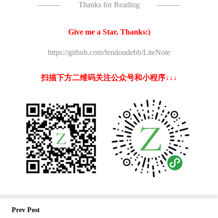
———
Thanks for Reading
———
Give me a Star, Thanks:)
https://github.com/fendoudebb/LiteNote
扫描下方二维码关注公众号和小程序↓↓↓
Prev Post