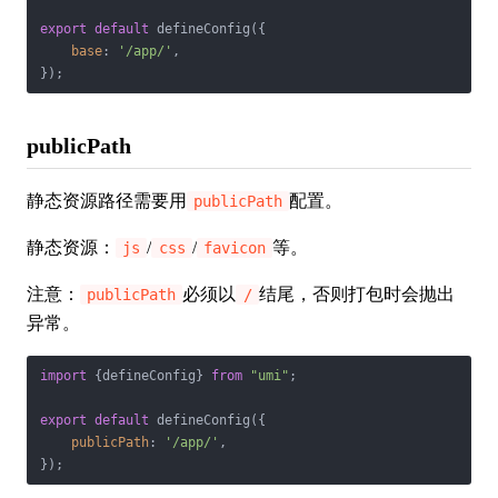
export
default
 defineConfig({

base
: 
'/app/'
,

publicPath
静态资源路径需要用
配置。
publicPath
静态资源：
/
/
等。
js
css
favicon
注意：
必须以
结尾，否则打包时会抛出
publicPath
/
异常。
import
 {defineConfig} 
from
"umi"
;

export
default
 defineConfig({

publicPath
: 
'/app/'
,
