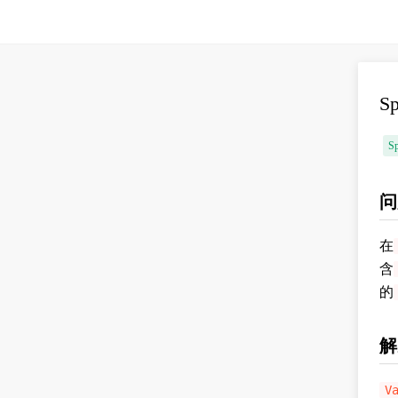
S
Sp
问
在
含
的
解
V