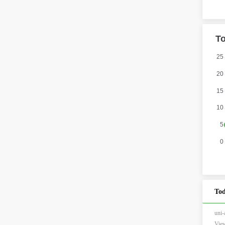
Tod
un
View