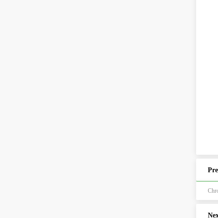
Pre
Ch
Nex