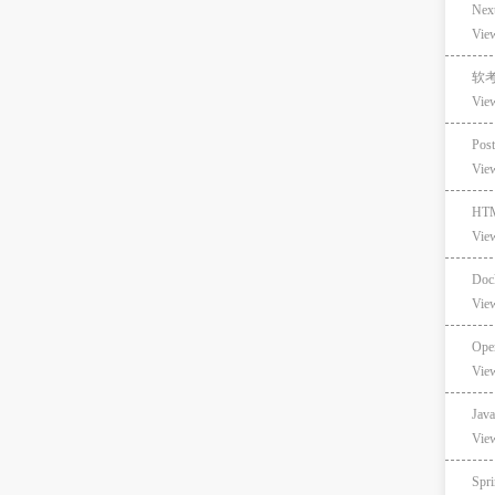
Ne
Vie
软
Vie
Pos
Vie
HT
Vie
Do
Vie
Ope
Vie
Ja
Vie
Spr