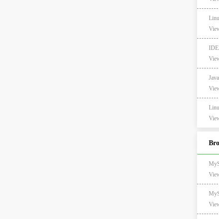
Li
View
ID
View
Ja
View
Li
View
Br
My
Vie
My
Vie