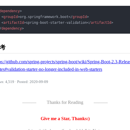
dependency
>
<
groupId
>
org.springframework.boot
</
groupId
>
<
artifactId
>
spring-boot-starter-validation
</
artifactId
>
/
dependency
>
考
ps://github.com/spring-projects/spring-boot/wiki/Spring-Boot-2.3-Relea
es#validation-starter-no-longer-included-in-web-starters
ws: 4,519 · Posted: 2020-09-09
———
Thanks for Reading
———
Give me a Star, Thanks:)