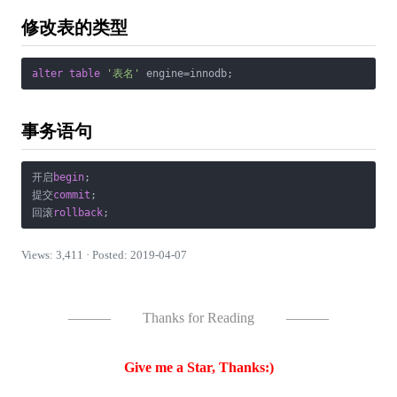
修改表的类型
alter
table
'表名'
 engine
=
innodb;
事务语句
开启
begin
;

提交
commit
;

回滚
rollback
;
Views: 3,411 · Posted: 2019-04-07
———
Thanks for Reading
———
Give me a Star, Thanks:)